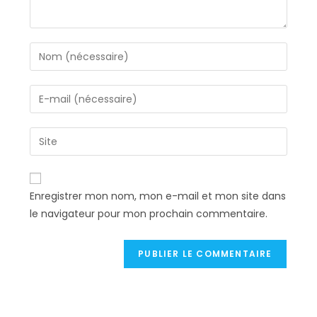
Enter
your
name
Enter
or
your
username
email
Saisir
to
address
l’URL
comment
to
de
comment
votre
Enregistrer mon nom, mon e-mail et mon site dans
site
le navigateur pour mon prochain commentaire.
(facultatif)