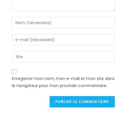
Enter
your
name
Enter
or
your
username
email
Saisir
to
address
l’URL
comment
to
de
comment
votre
Enregistrer mon nom, mon e-mail et mon site dans
site
le navigateur pour mon prochain commentaire.
(facultatif)