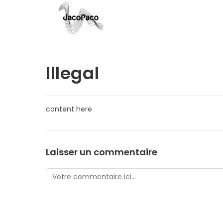
Skip
to
content
Illegal
content here
Laisser un commentaire
Comment