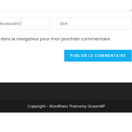
Saisir
l’URL
de
 dans le navigateur pour mon prochain commentaire.
votre
site
(facultatif)
Copyright - WordPress Theme by OceanWP