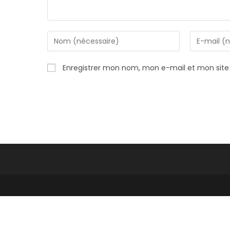
Enter
Enter
your
your
name
email
Enregistrer mon nom, mon e-mail et mon site
or
address
username
to
to
comment
comment