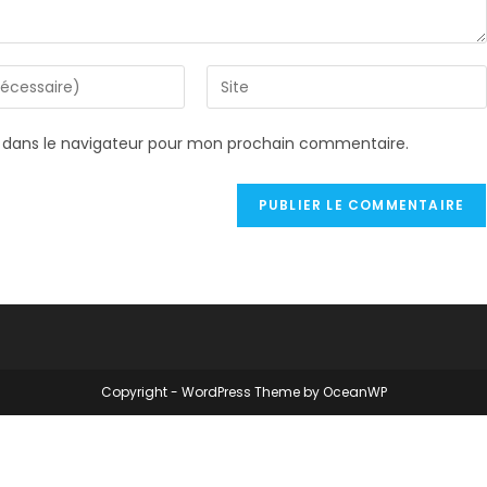
Saisir
l’URL
de
 dans le navigateur pour mon prochain commentaire.
votre
site
(facultatif)
Copyright - WordPress Theme by OceanWP