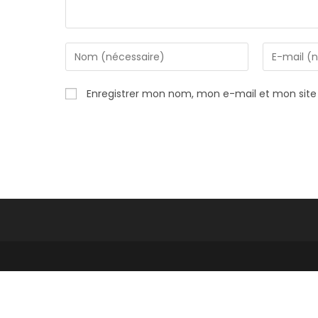
Enter
Enter
your
your
name
email
Enregistrer mon nom, mon e-mail et mon site
or
address
username
to
to
comment
comment