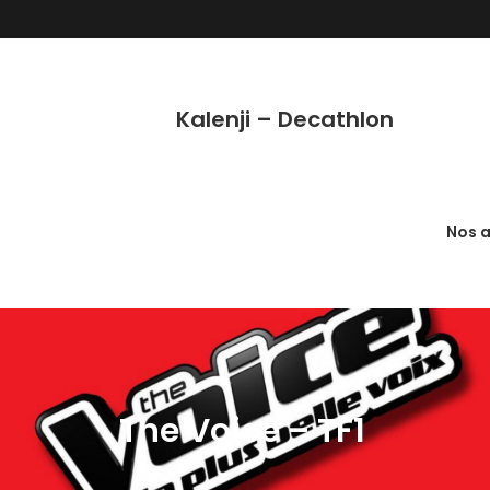
Kalenji – Decathlon
Nos a
The Voice – TF1