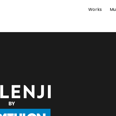
Works
Mu