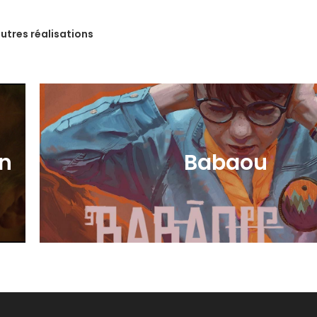
utres réalisations
en
Babaou