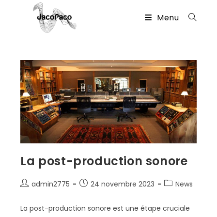
Skip
Menu
to
content
La post-production sonore
Auteur/autrice
Publication
Post
admin2775
24 novembre 2023
News
de
publiée :
category:
la
La post-production sonore est une étape cruciale
publication :