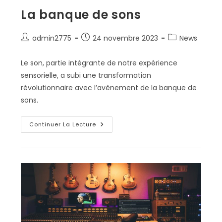
La banque de sons
Auteur/autrice
Publication
Post
admin2775
24 novembre 2023
News
de
publiée :
category:
la
Le son, partie intégrante de notre expérience
publication :
sensorielle, a subi une transformation
révolutionnaire avec l’avènement de la banque de
sons.
La
Continuer La Lecture
Banque
De
Sons